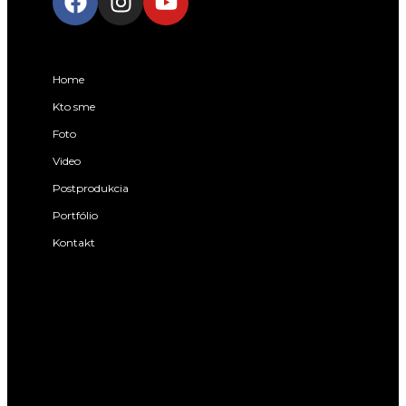
Rýchle menu:
Home
Kto sme
Foto
Video
Postprodukcia
Portfólio
Kontakt
Potrebujete poradiť?
Zavolajte nám:
+421 911 206 498
Máte konkrétny projekt?
Zašlite nám ho mailom: