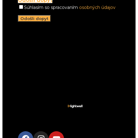
Odošli dopyt
Súhlasím so spracovaním
osobných údajov
Napíšte nám:
info@lightwell.sk
Zatelefonujte:
+421 911 206 498
Stretnime sa:
Pracujeme v celom Žilinskom kraji
Sleduj nás na
sociálnych sieťach.