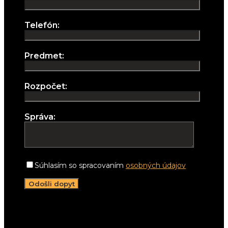
Telefón:
Predmet:
Rozpočet:
Správa:
Súhlasím so spracovaním
osobných údajov
Napíšte nám:
info@lightwell.sk
Zatelefonujte:
+421 911 206 498