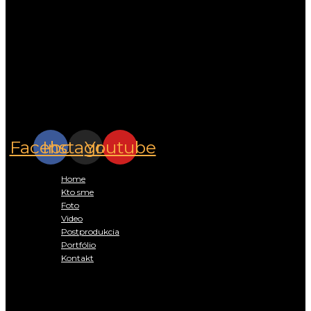
Stretnime sa:
Pracujeme v celom Žilinskom kraji
Sleduj nás na
sociálnych sieťach.
Facebook
Instagram
Youtube
Rýchle menu:
Home
Kto sme
Foto
Video
Postprodukcia
Portfólio
Kontakt