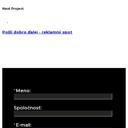
Next Project
Pošli dobro ďalej - reklamný spot
Aj vy chcete zažiariť?
Pošlite nám svoj projekt:
Spojme sily:
Meno:
Spoločnosť:
E-mail: