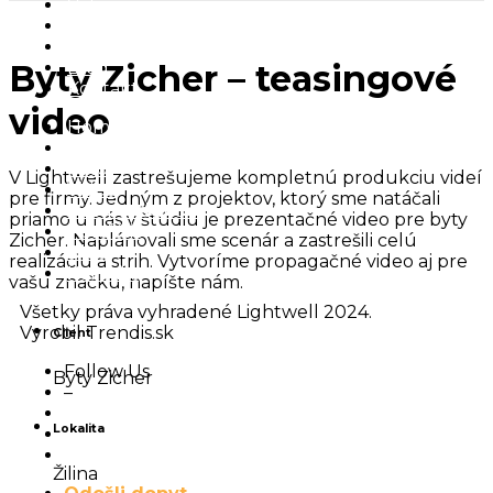
Video
Postprodukcia
Portfólio
Blog
Byty Zicher – teasingové
Kontakt
video
Home
Kto sme
Foto
V Lightwell zastrešujeme kompletnú produkciu videí
Video
pre firmy. Jedným z projektov, ktorý sme natáčali
Postprodukcia
priamo u nás v štúdiu je prezentačné video pre byty
Portfólio
Zicher. Naplánovali sme scenár a zastrešili celú
Blog
realizáciu a strih. Vytvoríme propagačné video aj pre
Kontakt
vašu značku, napíšte nám.
Všetky práva vyhradené Lightwell 2024.
Vyrobil Trendis.sk
Client
Follow Us
Byty Zicher
–
Lokalita
Žilina