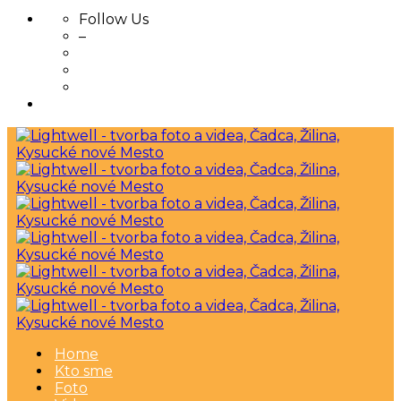
Follow Us
–
Skip
to
content
Home
Kto sme
Foto