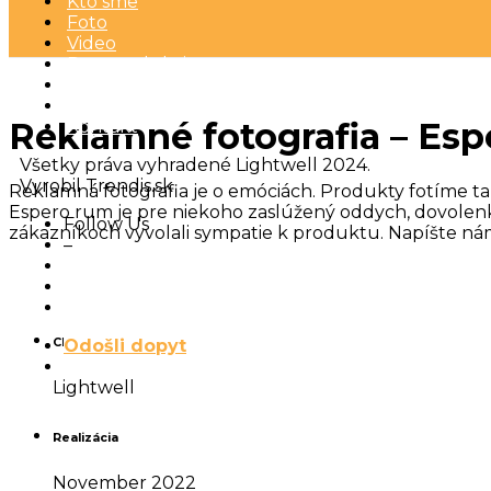
Kto sme
Foto
Video
Postprodukcia
Portfólio
Blog
Reklamné fotografia – Es
Kontakt
Všetky práva vyhradené Lightwell 2024.
Vyrobil Trendis.sk
Reklamná fotografia je o emóciách. Produkty fotíme tak
Espero rum je pre niekoho zaslúžený oddych, dovolenka
Follow Us
zákazníkoch vyvolali sympatie k produktu. Napíšte nám,
–
Odošli dopyt
Client
Lightwell
Realizácia
November 2022