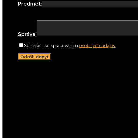
Predmet:
Správa:
Súhlasím so spracovaním
osobných údajov
Napíšte nám:
info@lightwell.sk
Zatelefonujte:
+421 911 206 498
Stretnime sa:
Pracujeme v celom Žilinskom kraji
Sleduj nás na