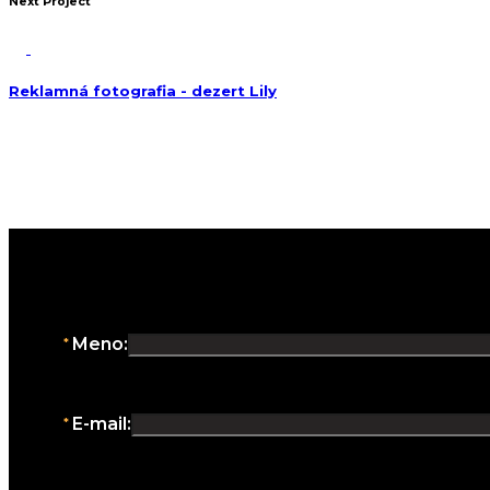
Next Project
Reklamná fotografia - dezert Lily
Aj vy chcete zažiariť?
Pošlite nám svoj projekt:
Spojme sily:
Meno:
E-mail: