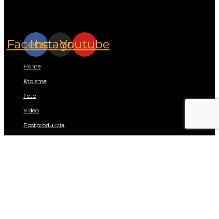
Sleduj nás na
sociálnych sieťach.
Facebook
Instagram
Youtube
Rýchle menu:
Home
Kto sme
Foto
Video
Postprodukcia
Portfólio
Kontakt
Potrebujete poradiť?
Zavolajte nám:
+421 911 206 498
Máte konkrétny projekt?
Zašlite nám ho mailom:
info@lightwell.sk
Fakturačné údaje: