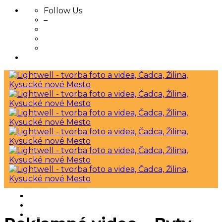
Follow Us
–
Skip
to
content
Home
Kto sme
Foto