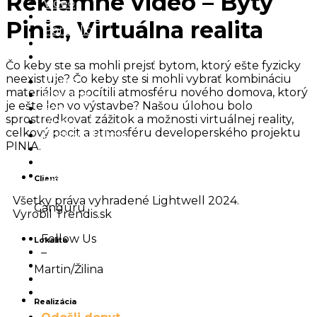
Reklamné video – Byty
Video
Postprodukcia
Pinia, Virtuálna realita
Portfólio
Blog
Kontakt
Čo keby ste sa mohli prejsť bytom, ktorý ešte fyzicky
neexistuje? Čo keby ste si mohli vybrať kombináciu
Home
materiálov a pocítili atmosféru nového domova, ktorý
Kto sme
je ešte len vo výstavbe? Našou úlohou bolo
Foto
sprostredkovať zážitok a možnosti virtuálnej reality,
Video
celkový pocit a atmosféru developerského projektu
Postprodukcia
PINIA.
Portfólio
Blog
Kontakt
Client
Všetky práva vyhradené Lightwell 2024.
Canguru
Vyrobil Trendis.sk
Follow Us
Lokalita
–
Martin/Žilina
Realizácia