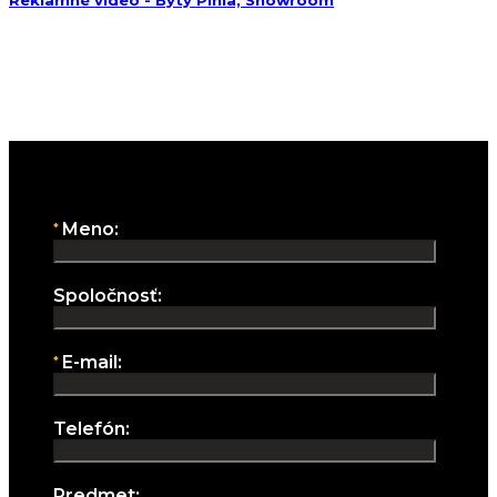
Reklamné video - Byty Pinia, Showroom
Aj vy chcete zažiariť?
Pošlite nám svoj projekt:
Spojme sily:
Meno:
Spoločnosť:
E-mail:
Telefón:
Predmet: