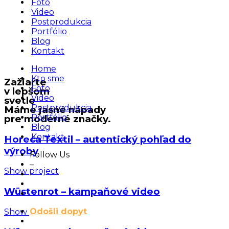
Foto
Video
Postprodukcia
Portfólio
Blog
Kontakt
Home
Kto sme
Zažiarte
Foto
v lepšom
Video
svetle
Postprodukcia
Máme jasné nápady
Portfólio
pre moderné značky.
Blog
Kontakt
Horeca Textil – autentický pohľad do
výroby
Follow Us
–
Show project
Wüstenrot – kampaňové video
Odošli dopyt
Show project