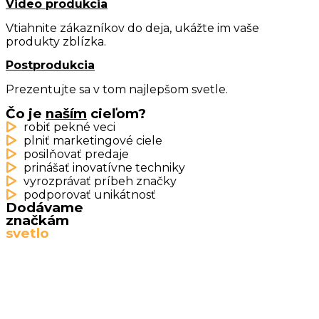
Video produkcia
Vtiahnite zákazníkov do deja, ukážte im vaše
produkty zblízka.
Postprodukcia
Prezentujte sa v tom najlepšom svetle.
Čo je
naším
cieľom?
robiť pekné veci
plniť marketingové ciele
posilňovať predaje
prinášať inovatívne techniky
vyrozprávať príbeh značky
podporovať unikátnosť
Dodávame
značkám
svetlo