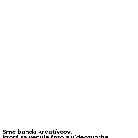
Sme banda kreatívcov,
ktorá sa venuje foto a videotvorbe