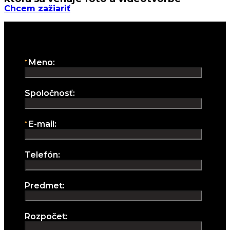
Chcem zažiariť
Aj vy chcete zažiariť?
Pošlite nám svoj projekt:
Spojme sily:
Meno:
Spoločnosť:
E-mail:
Telefón:
Predmet:
Rozpočet: