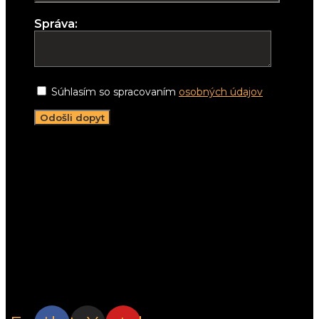
Správa:
Súhlasím so spracovaním
osobných údajov
Napíšte nám:
info@lightwell.sk
Zatelefonujte:
+421 911 206 498
Stretnime sa:
Pracujeme v celom Žilinskom kraji
Sleduj nás na
sociálnych sieťach.