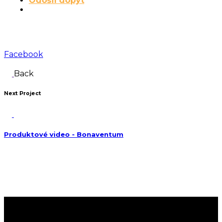
Odošli dopyt
Facebook
Back
Next Project
Produktové video - Bonaventum
Aj vy chcete zažiariť?
Pošlite nám svoj projekt:
Spojme sily: