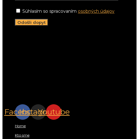
Súhlasím so spracovaním
osobných údajov
Napíšte nám:
info@lightwell.sk
Zatelefonujte:
+421 911 206 498
Stretnime sa:
Pracujeme v celom Žilinskom kraji
Sleduj nás na
sociálnych sieťach.
Facebook
Instagram
Youtube
Rýchle menu:
Home
Kto sme