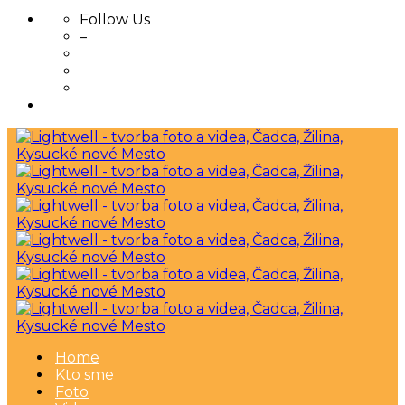
Follow Us
–
Skip
to
content
Home
Kto sme
Foto