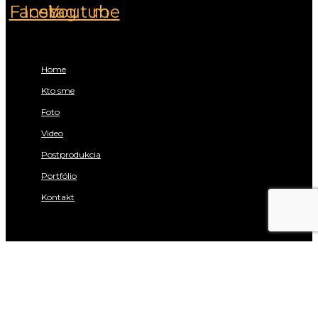
Facebook
Instagram
Youtube
Rýchle menu:
Home
Kto sme
Foto
Video
Postprodukcia
Portfólio
Kontakt
Potrebujete poradiť?
Zavolajte nám:
+421 911 206 498
Máte konkrétny projekt?