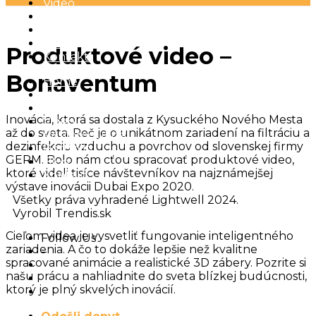
Video
Postprodukcia
Portfólio
Blog
Produktové video –
Kontakt
Bonaventum
Home
Kto sme
Foto
Inovácia, ktorá sa dostala z Kysuckého Nového Mesta
Video
až do sveta. Reč je o unikátnom zariadení na filtráciu a
Postprodukcia
dezinfekciu vzduchu a povrchov od slovenskej firmy
Portfólio
GERM. Bolo nám cťou spracovať produktové video,
Blog
ktoré videli tisíce návštevníkov na najznámejšej
Kontakt
výstave inovácii Dubai Expo 2020.
Všetky práva vyhradené Lightwell 2024.
Vyrobil Trendis.sk
Cieľom videa je vysvetliť fungovanie inteligentného
Follow Us
zariadenia. A čo to dokáže lepšie než kvalitne
–
spracované animácie a realistické 3D zábery. Pozrite si
našu prácu a nahliadnite do sveta blízkej budúcnosti,
ktorý je plný skvelých inovácií.