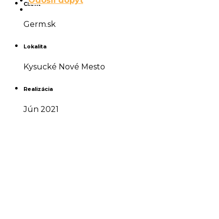
Odošli dopyt
Client
Germ.sk
Lokalita
Kysucké Nové Mesto
Realizácia
Jún 2021