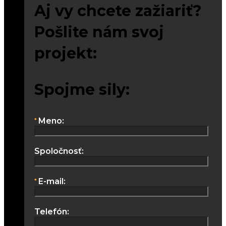
Aj vy chcete zažiariť?
Pošlite nám svoj
projekt:
Spojme sily:
Meno:
Spoločnosť:
E-mail:
Telefón: