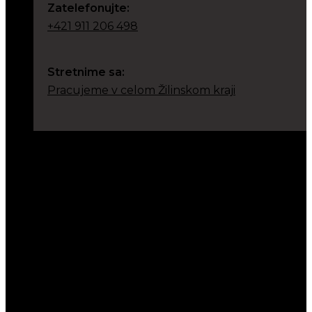
Zatelefonujte:
+421 911 206 498
Stretnime sa:
Pracujeme v celom Žilinskom kraji
Sleduj nás na
sociálnych sieťach.